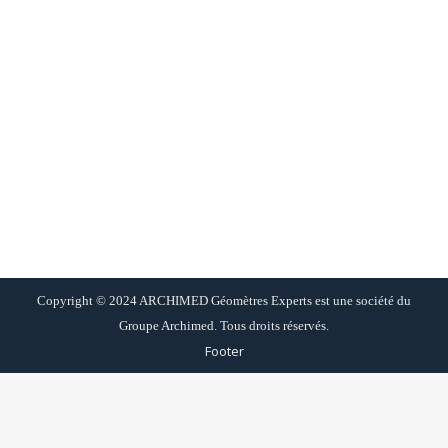
Viaduc du 10 mai 2024
Evénement
Par
sylvain
3 mai 2024
Une fois n’est pas coutume, afin d’honorer une
vieille tradition française impliquant une histoire de
ponts, les agences de Strasbourg et Mulhouse
d’archimed-GE seront fermées vendredi 10 mai
2024.
Copyright © 2024 ARCHIMED Géomètres Experts est une société du
Groupe Archimed. Tous droits réservés.
Footer