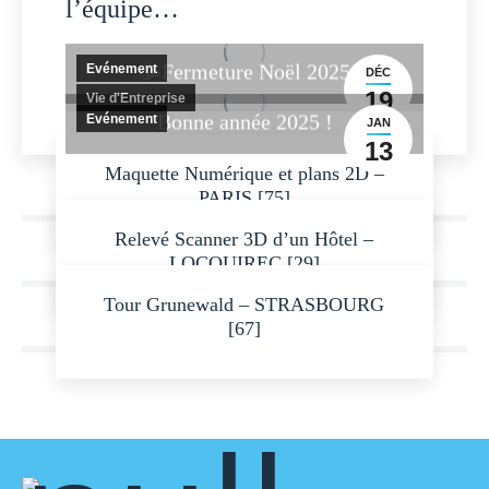
l’équipe…
🥳Fermeture Noël 2025
Evénement
DÉC
19
Vie d'Entreprise
Bonne année 2025 !
Evénement
JAN
13
Maquette Numérique et plans 2D –
PARIS [75]
Relevé Scanner 3D d’un Hôtel –
LOCQUIREC [29]
Tour Grunewald – STRASBOURG
[67]