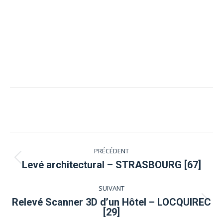
Navigation
PRÉCÉDENT
de
Onglet
Levé architectural – STRASBOURG [67]
précédent
commentaire
SUIVANT
Relevé Scanner 3D d’un Hôtel – LOCQUIREC
Projets
[29]
similaires